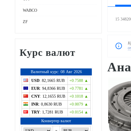
WABCO
15 3482
ZF
К
о
Курс валют
Ана
Bалютный курс: 08 Авг 2026
USD
: 82,1665 RUB
+0.7588 ▲
EUR
: 94,8366 RUB
+0.7781 ▲
CNY
: 12,1655 RUB
+0.1018 ▲
INR
: 0,8630 RUB
+0.0079 ▲
TRY
: 1,7281 RUB
+0.0154 ▲
Конвертер валют
»