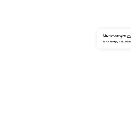
Мы используем
co
просмотр, вы согл
Контак
42380
г. На
Мы принимаем
р-он.
6, те
Посмо
+7 (
8,30 