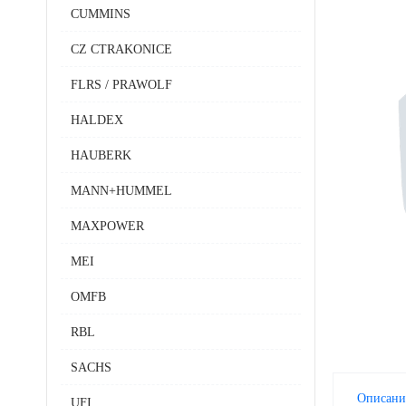
CUMMINS
CZ CTRAKONICE
FLRS / PRAWOLF
HALDEX
HAUBERK
MANN+HUMMEL
MAXPOWER
MEI
OMFB
RBL
SACHS
Описани
UFI