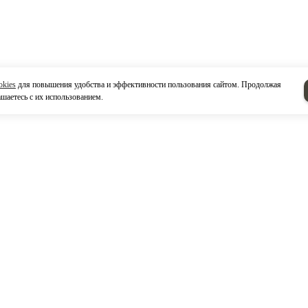
okies
для повышения удобства и эффективности пользования сайтом. Продолжая
ашаетесь с их использованием.
ты
Напишите нам
0, Россия, Республика Татарстан,
бережные Челны,
 завода Двигателей, ул. Моторная
рритория УКиПТО, кб. 19.
треть на карте
8552) 53-50-61
Отправляя фо
- 17,00
Отправляя форм