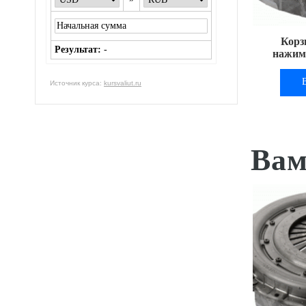
Корз
Результат:
-
нажимн
Источник курса:
kursvaliut.ru
Вам