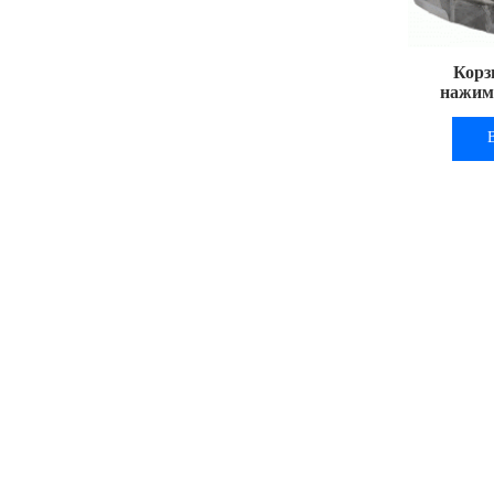
Корз
нажимн