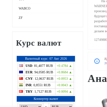
На сего
WARNER,
WABCO
произво
будущег
ZF
разрабо
поставщ
делаем 
1274988
Курс валют
Bалютный курс: 07 Авг 2026
К
з
USD
: 81,4077 RUB
+0.4784 ▲
EUR
: 94,0585 RUB
+0.8684 ▲
Ана
CNY
: 12,0637 RUB
+0.0953 ▲
INR
: 0,8551 RUB
+0.0043 ▲
TRY
: 1,7127 RUB
+0.0094 ▲
Конвертер валют
»