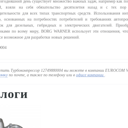
дняшний день существует множество важных задач, например как по
 взяли на себя обязательство десятилетия назад и с тех пор
дительности для всех типах транспортных средств. Использования ин
о, основанных на потребностях потребителей и требованиях автоп
ток для дизельных, гибридных и электрических двигателей. Прио
иками по всему миру, BORG WARNER использует эти отношения, чтоб
все возможное для разработки новых решений.
0004
упить Турбокомпрессор 12749880004 вы можете в компании EUROCOM VT
аявку
по почте, а также по телефону
или в
офисе компании
.
логи