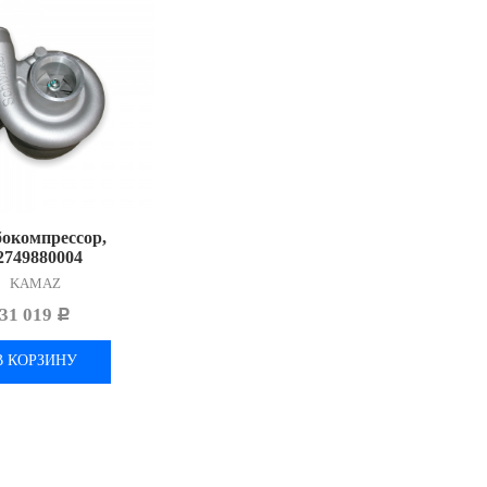
окомпрессор,
2749880004
KAMAZ
31 019
Р
В КОРЗИНУ