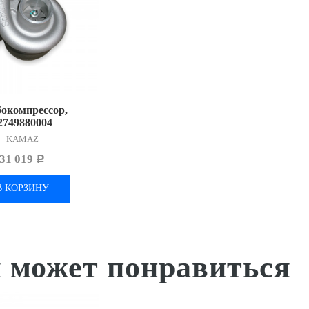
окомпрессор,
2749880004
KAMAZ
31 019
Р
В КОРЗИНУ
 может понравиться