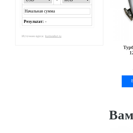
Результат:
-
Источник курса:
kursvaliut.ru
Турб
1
Вам