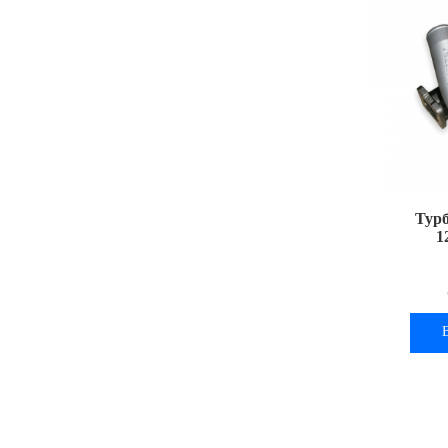
Турб
1