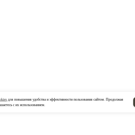
okies
для повышения удобства и эффективности пользования сайтом. Продолжая
ашаетесь с их использованием.
ты
Напишите нам