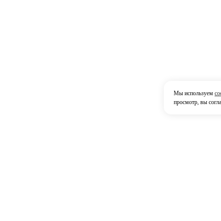
Мы используем
co
просмотр, вы согл
Контак
42380
г. На
Мы принимаем
р-он.
6, те
Посмо