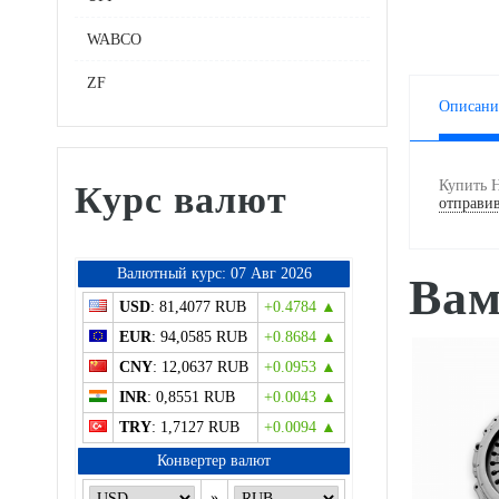
WABCO
ZF
Описани
Купить 
Курс валют
отправив
Bалютный курс: 07 Авг 2026
Вам
USD
: 81,4077 RUB
+0.4784 ▲
EUR
: 94,0585 RUB
+0.8684 ▲
CNY
: 12,0637 RUB
+0.0953 ▲
INR
: 0,8551 RUB
+0.0043 ▲
TRY
: 1,7127 RUB
+0.0094 ▲
Конвертер валют
»