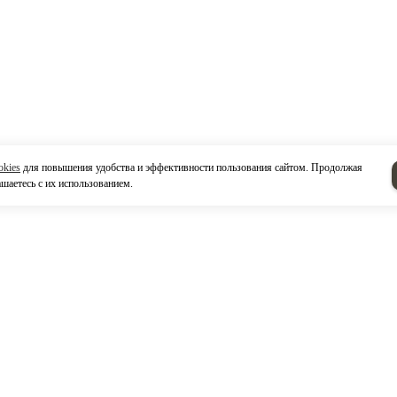
okies
для повышения удобства и эффективности пользования сайтом. Продолжая
ашаетесь с их использованием.
ты
Напишите нам
0, Россия, Республика Татарстан,
бережные Челны,
 завода Двигателей, ул. Моторная
рритория УКиПТО, кб. 19.
треть на карте