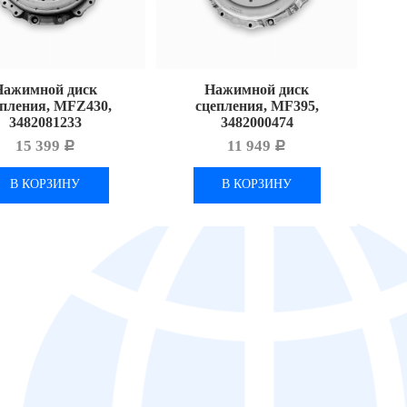
Нажимной диск
Нажимной диск
епления, MFZ430,
сцепления, MF395,
3482081233
3482000474
15 399
11 949
Р
Р
В КОРЗИНУ
В КОРЗИНУ