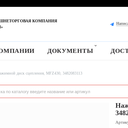
ЕШНЕТОРГОВАЯ КОМПАНИЯ
Напис
М»
КОМПАНИИ
ДОКУМЕНТЫ
ДОС
ажимной диск сцепления, MFZ430, 3482083113
Наж
348
Артик