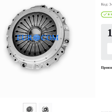
Код:
3
в 
1
Произв