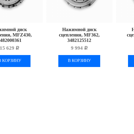
жимной диск
Нажимной диск
ения, MFZ430,
сцепления, MF362,
сц
3482000361
3482125512
15 629
9 994
Р
Р
В КОРЗИНУ
В КОРЗИНУ