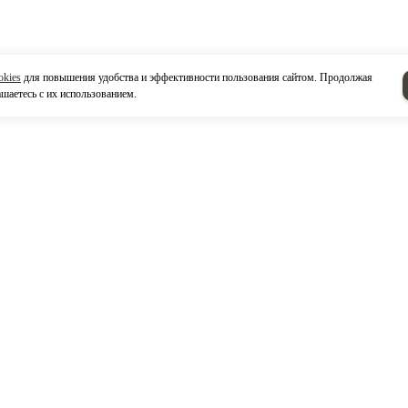
okies
для повышения удобства и эффективности пользования сайтом. Продолжая
ашаетесь с их использованием.
ты
Напишите нам
0, Россия, Республика Татарстан,
бережные Челны,
 завода Двигателей, ул. Моторная
рритория УКиПТО, кб. 19.
треть на карте
8552) 53-50-61
Отправляя фо
- 17,00
Отправляя форм
l:
eurocom.rus@mail.ru