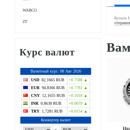
WABCO
Купить 
ZF
отправив
Вам
Курс валют
Bалютный курс: 08 Авг 2026
USD
: 82,1665 RUB
+0.7588 ▲
EUR
: 94,8366 RUB
+0.7781 ▲
CNY
: 12,1655 RUB
+0.1018 ▲
INR
: 0,8630 RUB
+0.0079 ▲
TRY
: 1,7281 RUB
+0.0154 ▲
Конвертер валют
мной диск
Нажимной диск
На
»