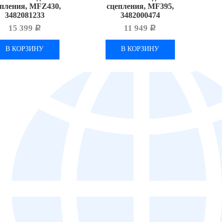
епления, MFZ430,
сцепления, MF395,
3482081233
3482000474
15 399
11 949
Р
Р
В КОРЗИНУ
В КОРЗИНУ