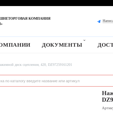
ЕШНЕТОРГОВАЯ КОМПАНИЯ
Напис
М»
КОМПАНИИ
ДОКУМЕНТЫ
ДОС
ажимной диск сцепления, 420, DZ97259161201
Наж
DZ9
Артик