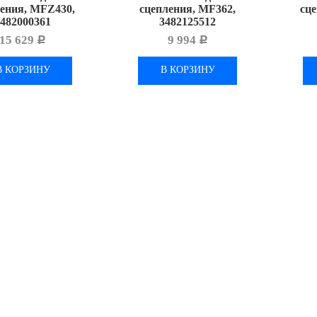
ения, MFZ430,
сцепления, MF362,
сц
3482000361
3482125512
15 629
9 994
Р
Р
В КОРЗИНУ
В КОРЗИНУ