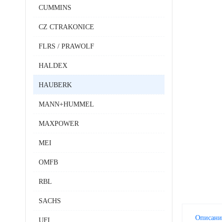
CUMMINS
CZ CTRAKONICE
FLRS / PRAWOLF
HALDEX
HAUBERK
MANN+HUMMEL
MAXPOWER
MEI
OMFB
RBL
SACHS
Описани
UFI