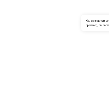
Мы используем
co
просмотр, вы согл
Контак
42380
г. На
Мы принимаем
р-он.
6, те
Посмо
+7 (
8,30 
E-mai